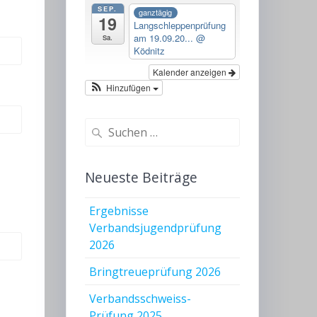
SEP.
ganztägig
19
Langschleppenprüfung
am 19.09.20...
@
Sa.
Ködnitz
Kalender anzeigen
Hinzufügen
Suchen
nach:
Neueste Beiträge
Ergebnisse
Verbandsjugendprüfung
2026
Bringtreueprüfung 2026
Verbandsschweiss-
Prüfung 2025