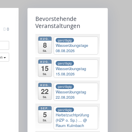
Bevorstehende
Veranstaltungen
0
AUG.
ganztägig
8
Wasserübungstage
08.08.2026
Sa.
en
AUG.
ganztägig
15
Wasserübungstag
15.08.2026
Sa.
AUG.
ganztägig
22
Wasserübungstag
22.08.2026
Sa.
SEP.
ganztägig
5
Herbstzuchtprüfung
(HZP o. Sp.) ...
@
Sa.
Raum Kulmbach