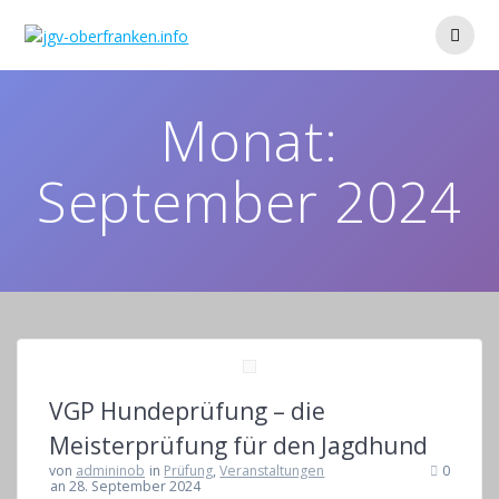
Zum
Inhalt
springen
Monat:
September 2024
VGP Hundeprüfung – die
Meisterprüfung für den Jagdhund
von
admininob
in
Prüfung
,
Veranstaltungen
0
an 28. September 2024