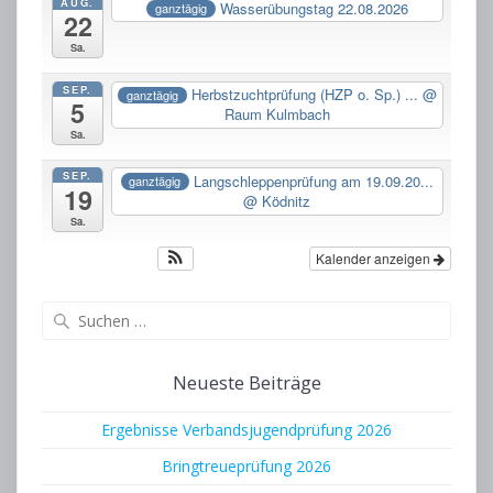
AUG.
Wasserübungstag 22.08.2026
ganztägig
22
Sa.
SEP.
Herbstzuchtprüfung (HZP o. Sp.) ...
@
ganztägig
5
Raum Kulmbach
Sa.
SEP.
Langschleppenprüfung am 19.09.20...
ganztägig
19
@ Ködnitz
Sa.
Kalender anzeigen
Suchen
nach:
Neueste Beiträge
Ergebnisse Verbandsjugendprüfung 2026
Bringtreueprüfung 2026