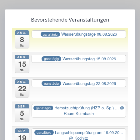
Bevorstehende Veranstaltungen
AUG.
Wasserübungstage 08.08.2026
ganztägig
8
Sa.
AUG.
Wasserübungstag 15.08.2026
ganztägig
15
Sa.
AUG.
Wasserübungstag 22.08.2026
ganztägig
22
Sa.
SEP.
Herbstzuchtprüfung (HZP o. Sp.) ...
@
ganztägig
5
Raum Kulmbach
Sa.
SEP.
Langschleppenprüfung am 19.09.20...
ganztägig
19
@ Ködnitz