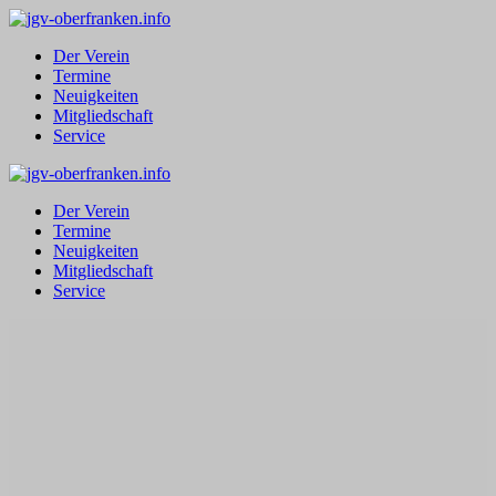
Zum
Inhalt
Der Verein
springen
Termine
Neuigkeiten
Mitgliedschaft
Service
Der Verein
Termine
Neuigkeiten
Mitgliedschaft
Service