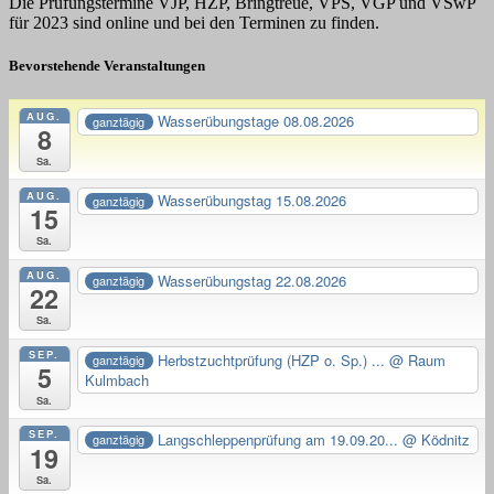
Die Prüfungstermine VJP, HZP, Bringtreue, VPS, VGP und VSwP
für 2023 sind online und bei den Terminen zu finden.
Bevorstehende Veranstaltungen
AUG.
Wasserübungstage 08.08.2026
ganztägig
8
Sa.
AUG.
Wasserübungstag 15.08.2026
ganztägig
15
Sa.
AUG.
Wasserübungstag 22.08.2026
ganztägig
22
Sa.
SEP.
Herbstzuchtprüfung (HZP o. Sp.) ...
@ Raum
ganztägig
5
Kulmbach
Sa.
SEP.
Langschleppenprüfung am 19.09.20...
@ Ködnitz
ganztägig
19
Sa.