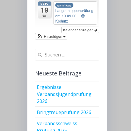
SEP.
ganztägig
19
Langschleppenprüfung
am 19.09.20...
@
Sa.
Ködnitz
Kalender anzeigen
Hinzufügen
Suchen
nach:
Neueste Beiträge
Ergebnisse
Verbandsjugendprüfung
2026
Bringtreueprüfung 2026
Verbandsschweiss-
Prüfung 2025