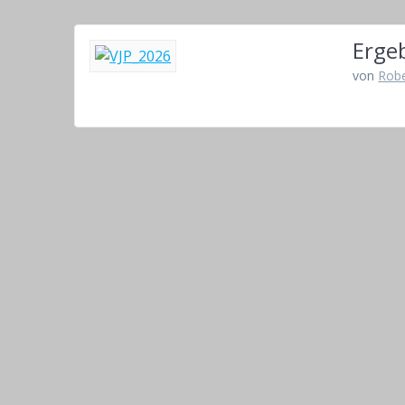
Erge
von
Robe