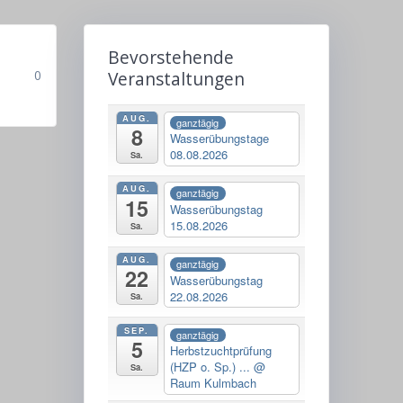
Bevorstehende
0
Veranstaltungen
AUG.
ganztägig
8
Wasserübungstage
08.08.2026
Sa.
AUG.
ganztägig
15
Wasserübungstag
15.08.2026
Sa.
AUG.
ganztägig
22
Wasserübungstag
22.08.2026
Sa.
SEP.
ganztägig
5
Herbstzuchtprüfung
(HZP o. Sp.) ...
@
Sa.
Raum Kulmbach