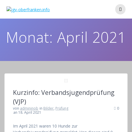
Zum
Inhalt
springen
Monat:
April 2021
Kurzinfo: Verbandsjugendprüfung
(VJP)
von
admininob
in
Bilder
,
Prüfung
0
an 18. April 2021
Im April 2021 waren 10 Hunde zur