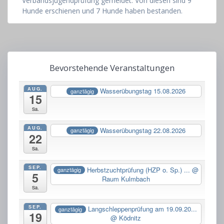
Verbandsjugendprüfung gemeldet. Von diesen sind 9
Hunde erschienen und 7 Hunde haben bestanden.
Bevorstehende Veranstaltungen
AUG.
Wasserübungstag 15.08.2026
ganztägig
15
Sa.
AUG.
Wasserübungstag 22.08.2026
ganztägig
22
Sa.
SEP.
Herbstzuchtprüfung (HZP o. Sp.) ...
@
ganztägig
5
Raum Kulmbach
Sa.
SEP.
Langschleppenprüfung am 19.09.20...
ganztägig
19
@ Ködnitz