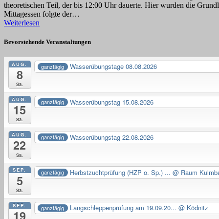
theoretischen Teil, der bis 12:00 Uhr dauerte. Hier wurden die Gru
Mittagessen folgte der…
Weiterlesen
Bevorstehende Veranstaltungen
AUG.
Wasserübungstage 08.08.2026
ganztägig
8
Sa.
AUG.
Wasserübungstag 15.08.2026
ganztägig
15
Sa.
AUG.
Wasserübungstag 22.08.2026
ganztägig
22
Sa.
SEP.
Herbstzuchtprüfung (HZP o. Sp.) ...
@ Raum Kulmb
ganztägig
5
Sa.
SEP.
Langschleppenprüfung am 19.09.20...
@ Ködnitz
ganztägig
19