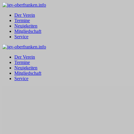
Zum
Inhalt
Der Verein
springen
Termine
Neuigkeiten
Mitgliedschaft
Service
Der Verein
Termine
Neuigkeiten
Mitgliedschaft
Service