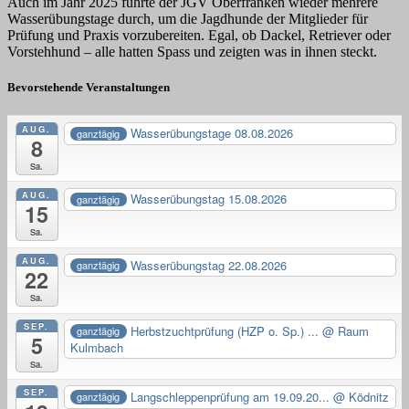
Auch im Jahr 2025 führte der JGV Oberfranken wieder mehrere
Wasserübungstage durch, um die Jagdhunde der Mitglieder für
Prüfung und Praxis vorzubereiten. Egal, ob Dackel, Retriever oder
Vorstehhund – alle hatten Spass und zeigten was in ihnen steckt.
Bevorstehende Veranstaltungen
AUG.
Wasserübungstage 08.08.2026
ganztägig
8
Sa.
AUG.
Wasserübungstag 15.08.2026
ganztägig
15
Sa.
AUG.
Wasserübungstag 22.08.2026
ganztägig
22
Sa.
SEP.
Herbstzuchtprüfung (HZP o. Sp.) ...
@ Raum
ganztägig
5
Kulmbach
Sa.
SEP.
Langschleppenprüfung am 19.09.20...
@ Ködnitz
ganztägig