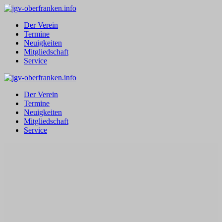
Zum
Inhalt
Der Verein
springen
Termine
Neuigkeiten
Mitgliedschaft
Service
Der Verein
Termine
Neuigkeiten
Mitgliedschaft
Service