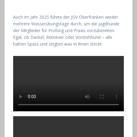
Auch im Jahr 2025 führte der JGV Oberfranken wieder
mehrere Wasserübungstage durch, um die Jagdhunde
der Mitglieder für Prüfung und Praxis vorzubereiten.
Egal, ob Dackel, Retriever oder Vorstehhund – alle
hatten Spass und zeigten was in ihnen steckt.