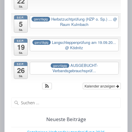
22
Sa.
SEP.
Herbstzuchtprüfung (HZP o. Sp.) ...
@
ganztägig
5
Raum Kulmbach
Sa.
SEP.
Langschleppenprüfung am 19.09.20...
ganztägig
19
@ Ködnitz
Sa.
SEP.
AUSGEBUCHT-
ganztägig
26
Verbandsgebrauchsprüf...
Sa.
Kalender anzeigen
Suchen
nach:
Neueste Beiträge