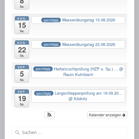
8
Sa.
AUG.
Wasserübungstag 15.08.2026
ganztägig
15
Sa.
AUG.
Wasserübungstag 22.08.2026
ganztägig
22
Sa.
SEP.
Herbstzuchtprüfung (HZP o. Sp.) ...
@
ganztägig
5
Raum Kulmbach
Sa.
SEP.
Langschleppenprüfung am 19.09.20...
ganztägig
19
@ Ködnitz
Sa.
Kalender anzeigen
Suchen
nach: