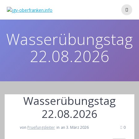
Zum
Inhalt
springen
Wasserübungstag
22.08.2026
Wasserübungstag
22.08.2026
von
Pruefungsleiter
in
an 3. März 2026
0