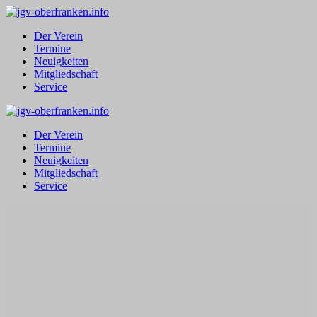
Zum
Inhalt
Der Verein
springen
Termine
Neuigkeiten
Mitgliedschaft
Service
Der Verein
Termine
Neuigkeiten
Mitgliedschaft
Service