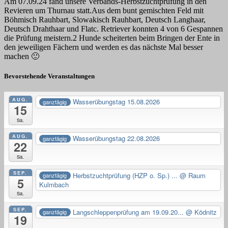
Am 07.09.24 fand unsere Verbands-Herbstzuchtprüfung in den
Revieren um Thurnau statt.Aus dem bunt gemischten Feld mit
Böhmisch Rauhbart, Slowakisch Rauhbart, Deutsch Langhaar,
Deutsch Drahthaar und Flatc. Retriever konnten 4 von 6 Gespannen
die Prüfung meistern.2 Hunde scheiterten beim Bringen der Ente in
den jeweiligen Fächern und werden es das nächste Mal besser
machen 🙂
Bevorstehende Veranstaltungen
AUG.
Wasserübungstag 15.08.2026
ganztägig
15
Sa.
AUG.
Wasserübungstag 22.08.2026
ganztägig
22
Sa.
SEP.
Herbstzuchtprüfung (HZP o. Sp.) ...
@ Raum
ganztägig
5
Kulmbach
Sa.
SEP.
Langschleppenprüfung am 19.09.20...
@ Ködnitz
ganztägig
19