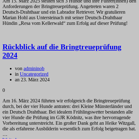
Am 15. März 2025 stellten sich 3 Hunde und ihre Führer(innen) den
Anforderungen der Bringtreueprüfung. Angetreten waren 2
Deutsch-Drahthaar und ein Labrador Retriever. Wir gratulieren
Marian Hohl aus Untersteinach mit seiner Deutsch-Drahthaar
Hündin „Resa vom Kellerwald“ zum Erfolg auf dieser Prüfung!
Rückblick auf die Bringtreueprüfung
2024
von
admininob
in
Uncategorized
an 23. März 2024
0
Am 16. März 2024 führten wir erfolgreich die Bringtreueprüfung
durch, bei der vier Hunde antraten: drei Kleine Münsterländer und
ein Deutsch Drahthaar. Bei idealem Frühlingswetter bestanden alle
vier Hunde die Prüfung im GJR Ködnitz, was ihre hervorragende
Vorbereitung unterstreicht. Ein großer Dank geht an Heike Witzgall,
die als erfahrene Ausbilderin wesentlich zum Erfolg beigetragen hat.
…