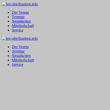
Zum
Inhalt
Der Verein
springen
Termine
Neuigkeiten
Mitgliedschaft
Service
Der Verein
Termine
Neuigkeiten
Mitgliedschaft
Service