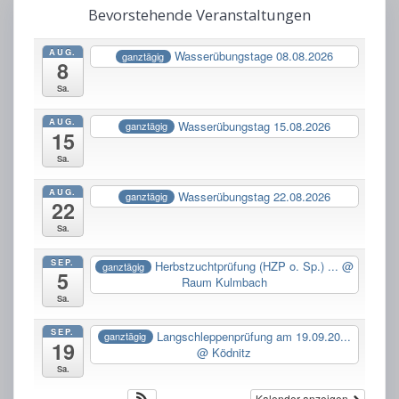
Bevorstehende Veranstaltungen
AUG.
Wasserübungstage 08.08.2026
ganztägig
8
Sa.
AUG.
Wasserübungstag 15.08.2026
ganztägig
15
Sa.
AUG.
Wasserübungstag 22.08.2026
ganztägig
22
Sa.
SEP.
Herbstzuchtprüfung (HZP o. Sp.) ...
@
ganztägig
5
Raum Kulmbach
Sa.
SEP.
Langschleppenprüfung am 19.09.20...
ganztägig
19
@ Ködnitz
Sa.
Kalender anzeigen