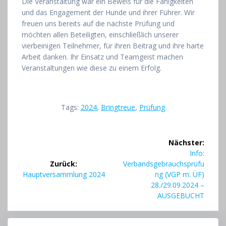
Die Veranstaltung war ein Beweis für die Fähigkeiten
und das Engagement der Hunde und ihrer Führer. Wir
freuen uns bereits auf die nächste Prüfung und
möchten allen Beteiligten, einschließlich unserer
vierbeinigen Teilnehmer, für ihren Beitrag und ihre harte
Arbeit danken. Ihr Einsatz und Teamgeist machen
Veranstaltungen wie diese zu einem Erfolg.
Tags:
2024
,
Bringtreue
,
Prüfung
Beitragsnavigation
Nächster:
Nächster
Info:
Beitrag:
Zurück:
Verbandsgebrauchsprüfu
Vorheriger
Hauptversammlung 2024
ng (VGP m. ÜF)
Beitrag:
28./29.09.2024 –
AUSGEBUCHT