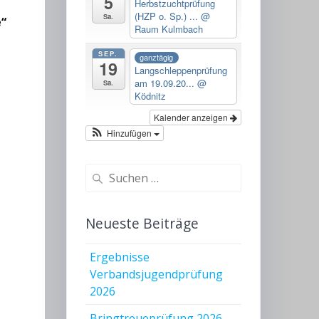
5
Herbstzuchtprüfung
(HZP o. Sp.) ...
@
Sa.
e“
Raum Kulmbach
SEP.
ganztägig
19
Langschleppenprüfung
am 19.09.20...
@
Sa.
Ködnitz
Kalender anzeigen
Hinzufügen
Suchen
nach:
Neueste Beiträge
Ergebnisse
Verbandsjugendprüfung
2026
Bringtreueprüfung 2026