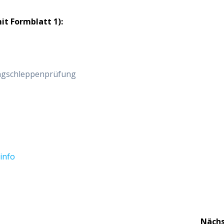
t Formblatt 1):
angschleppenprüfung
info
Nächs