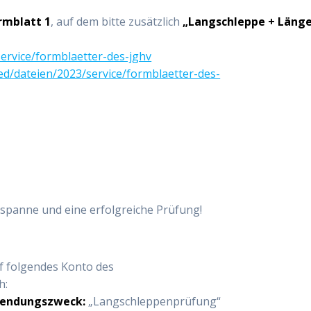
rmblatt 1
, auf dem bitte zusätzlich
„Langschleppe + Läng
service/formblaetter-des-jghv
ed/dateien/2023/service/formblaetter-des-
espanne und eine erfolgreiche Prüfung!
f folgendes Konto des
h:
endungszweck:
„Langschleppenprüfung“