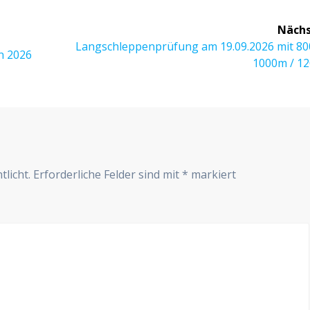
Nächs
Nächster
Langschleppenprüfung am 19.09.2026 mit 80
n 2026
Beitrag:
1000m / 1
r
tlicht.
Erforderliche Felder sind mit
*
markiert