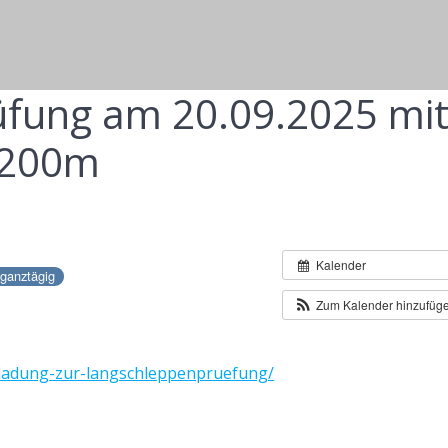
fung am 20.09.2025 mi
1200m
Kalender
ganztägig
Zum Kalender hinzufüg
inladung-zur-langschleppenpruefung/