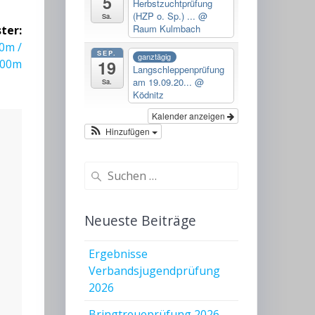
5
Herbstzuchtprüfung
(HZP o. Sp.) ...
@
Sa.
Raum Kulmbach
ter:
0m /
SEP.
ganztägig
19
200m
Langschleppenprüfung
am 19.09.20...
@
Sa.
Ködnitz
Kalender anzeigen
Hinzufügen
Suchen
nach:
Neueste Beiträge
Ergebnisse
Verbandsjugendprüfung
2026
Bringtreueprüfung 2026